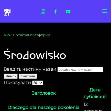
Skip to main content
NWET освітня платформа
Środowisko
Введіть частину назви
Фільтр
Очистити
Показувати
Дата
Заголовок
публікації
12
Dlaczego dla naszego pokolenia