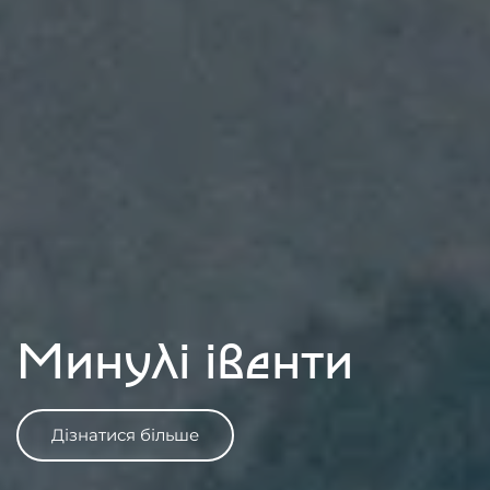
Минулі івенти
Дізнатися більше