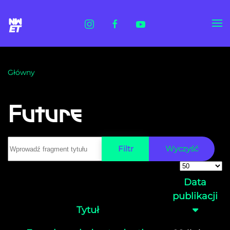
Skip to main content
Główny
Future
Wprowadź fragment tytułu
Filtr
Wyczyść
Pokaż #
Data
publikacji
Tytuł