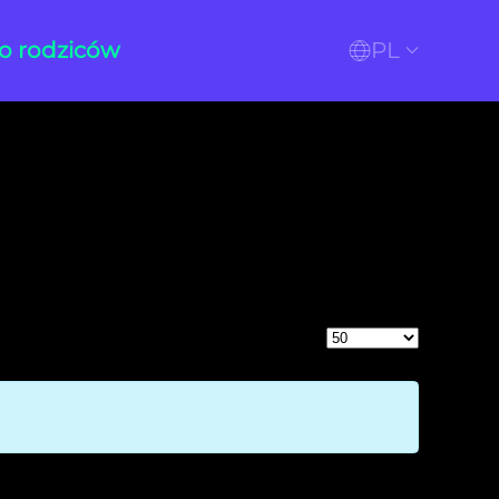
o rodziców
PL
Pokaż #