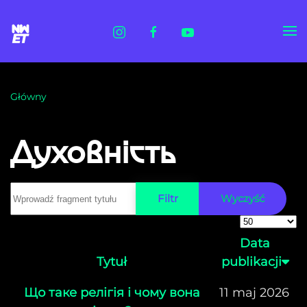
Skip to main content
Główny
Духовність
Wprowadź fragment tytułu
Filtr
Wyczyść
Pokaż #
Data
Tytuł
publikacji
Що таке релігія і чому вона
11 maj 2026