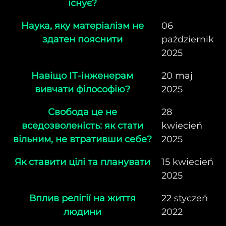
існує?
Наука, яку матеріалізм не
06
здатен пояснити
październik
2025
Навіщо ІТ-інженерам
20 maj
вивчати філософію?
2025
Свобода це не
28
вседозволеність: як стати
kwiecień
вільним, не втративши себе?
2025
Як ставити цілі та планувати
15 kwiecień
2025
Вплив релігії на життя
22 styczeń
людини
2022