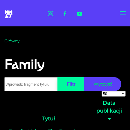
Skip to main content
Główny
Family
Wprowadź fragment tytułu
Filtr
Wyczyść
Pokaż #
Data
publikacji
Tytuł