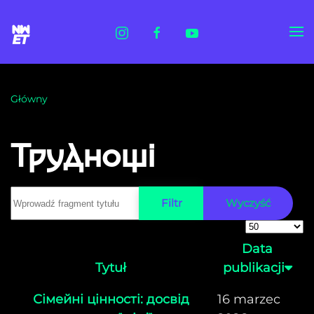
Skip to main content
Główny
Труднощі
Wprowadź fragment tytułu
Filtr
Wyczyść
Pokaż #
Data
Tytuł
publikacji
Сімейні цінності: досвід
16 marzec