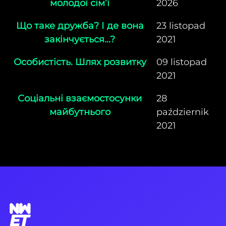
молодої сім’ї
2026
Що таке дружба? І де вона
23 listopad
закінчується...?
2021
Особистість. Шлях розвитку
09 listopad
2021
Соціальні взаємостосунки
28
майбутнього
październik
2021