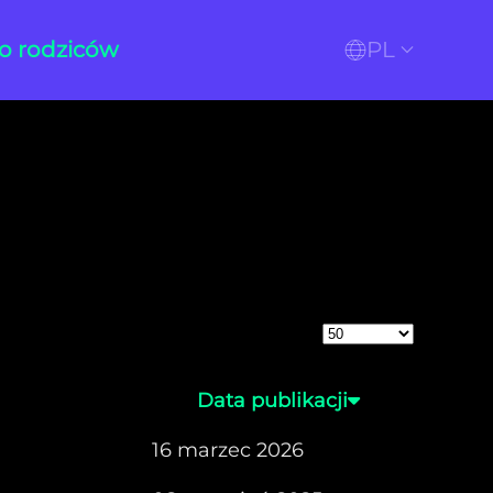
o rodziców
PL
Pokaż #
Data publikacji
16 marzec 2026