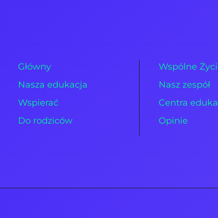
Główny
Wspólne Życ
Nasza edukacja
Nasz zespół
Wspierać
Centra eduka
Do rodziców
Opinie