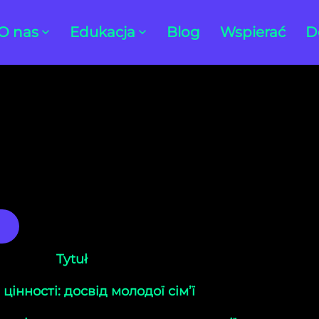
O nas
Edukacja
Blog
Wspierać
D
Tytuł
 цінності: досвід молодої сім’ї