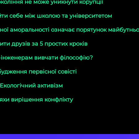
коління не може уникнути корупції
айти себе між школою та університетом
ної аморальності означає порятунок майбутнь
ити друзів за 5 простих кроків
-інженерам вивчати філософію?
удження первісної совісті
Екологічний активізм
хи вирішення конфлікту