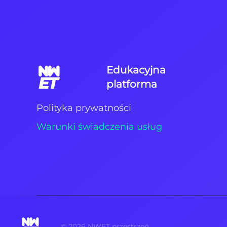
Edukacyjna
platforma
Polityka prywatności
Warunki świadczenia usług
©
2026
NWET przestrzeń