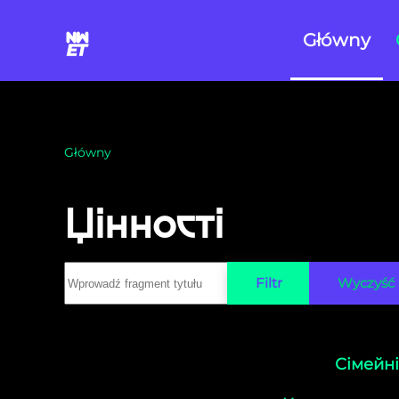
Główny
Skip to main content
Główny
Цінності
Wprowadź fragment tytułu
Filtr
Wyczyść
Сімейні