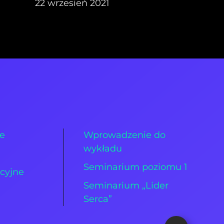
22 wrzesień 2021
ie
Wprowadzenie do
wykładu
Seminarium poziomu 1
cyjne
Seminarium „Lider
Serca”