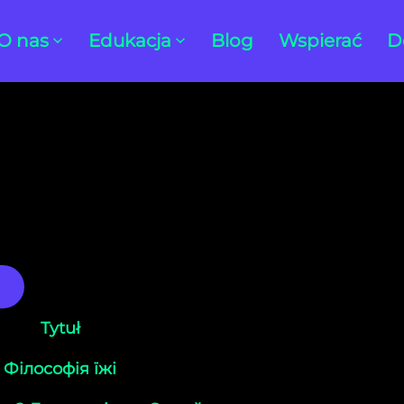
O nas
Edukacja
Blog
Wspierać
D
Tytuł
Філософія їжі