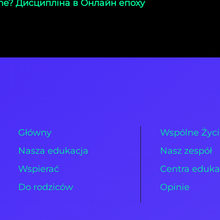
ine? Дисципліна в Онлайн епоху
Główny
Wspólne Życ
Nasza edukacja
Nasz zespół
Wspierać
Centra eduka
Do rodziców
Opinie