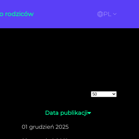
o rodziców
PL
Pokaż #
Data publikacji
01 grudzień 2025