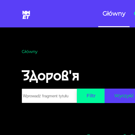
Główny
Skip to main content
Główny
Здоров'я
Wprowadź fragment tytułu
Filtr
Wyczyść