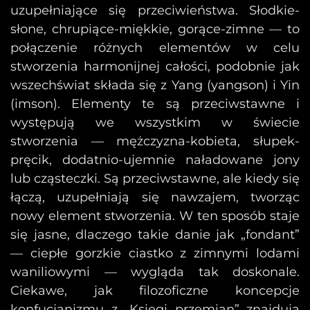
uzupełniające się przeciwieństwa. Słodkie-
słone, chrupiące-miękkie, gorące-zimne — to
połączenie różnych elementów w celu
stworzenia harmonijnej całości, podobnie jak
wszechświat składa się z Yang (yangson) i Yin
(imson). Elementy te są przeciwstawne i
występują we wszystkim w świecie
stworzenia — mężczyzna-kobieta, słupek-
pręcik, dodatnio-ujemnie naładowane jony
lub cząsteczki. Są przeciwstawne, ale kiedy się
łączą, uzupełniają się nawzajem, tworząc
nowy element stworzenia. W ten sposób staje
się jasne, dlaczego takie danie jak „fondant”
— ciepłe gorzkie ciastko z zimnymi lodami
waniliowymi — wygląda tak doskonale.
Ciekawe, jak filozoficzne koncepcje
konfucjanizmu z „Księgi przemian” znajdują